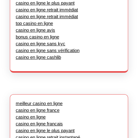
casino en ligne le plus payant
casino en ligne retrait immédiat
casino en ligne retrait immédiat
top casino en ligne
casino en ligne avis
bonus casino en ligne
casino en ligne sans kyc
casino en ligne sans vérification
casino en ligne cashlib
meilleur casino en ligne
casino en ligne france
casino en ligne
casino en ligne francais
casino en ligne le plus payant
casino en ligne retrait instantané