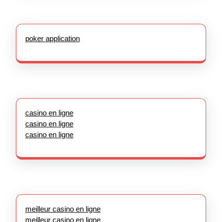
poker application
casino en ligne
casino en ligne
casino en ligne
meilleur casino en ligne
meilleur casino en ligne