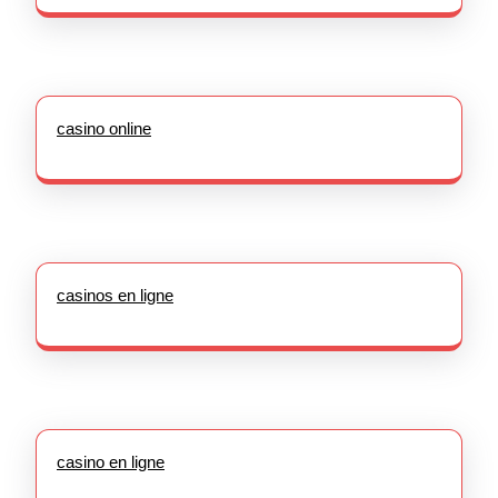
casino online
casinos en ligne
casino en ligne