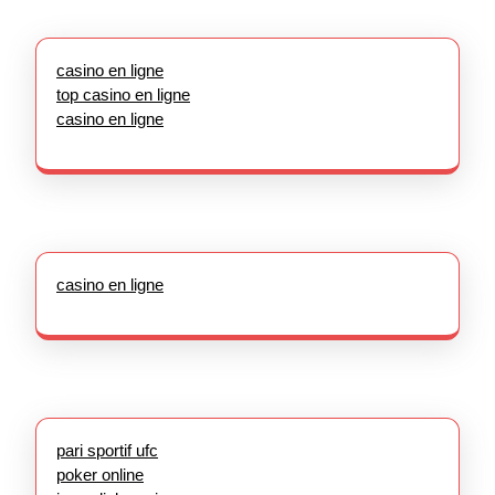
casino en ligne
top casino en ligne
casino en ligne
casino en ligne
pari sportif ufc
poker online