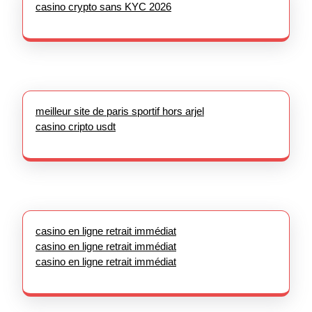
casino crypto sans KYC 2026
meilleur site de paris sportif hors arjel
casino cripto usdt
casino en ligne retrait immédiat
casino en ligne retrait immédiat
casino en ligne retrait immédiat