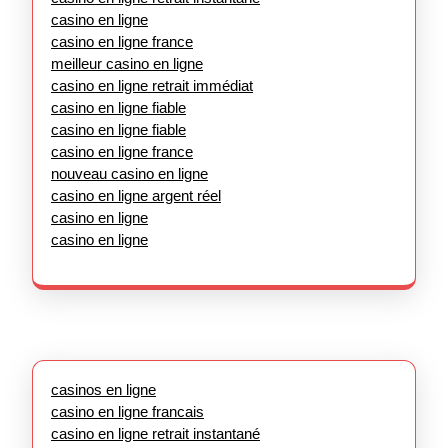
casino en ligne
casino en ligne france
meilleur casino en ligne
casino en ligne retrait immédiat
casino en ligne fiable
casino en ligne fiable
casino en ligne france
nouveau casino en ligne
casino en ligne argent réel
casino en ligne
casino en ligne
casinos en ligne
casino en ligne francais
casino en ligne retrait instantané