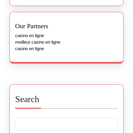
Our Partners
casino en ligne
meilleur casino en ligne
casino en ligne
Search