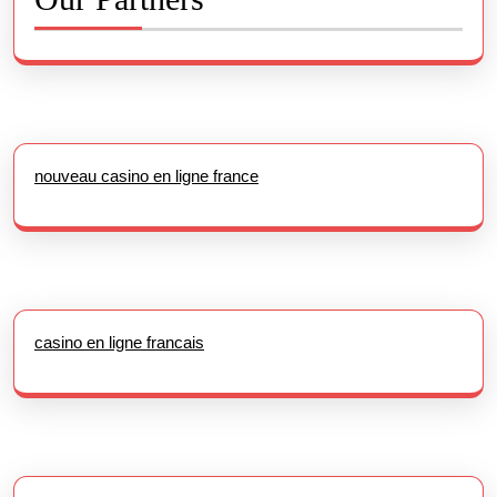
nouveau casino en ligne france
casino en ligne francais