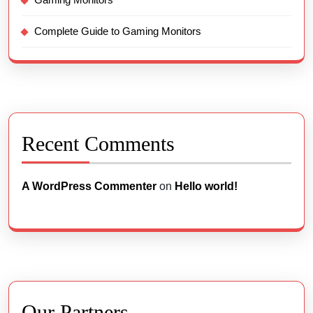
Complete Guide to Gaming Monitors
Recent Comments
A WordPress Commenter
on
Hello world!
Our Partners