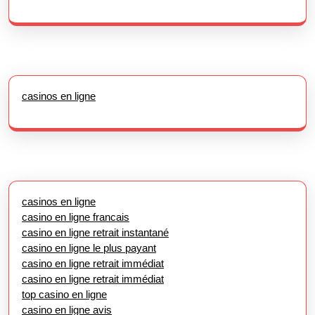
casinos en ligne
casinos en ligne
casino en ligne francais
casino en ligne retrait instantané
casino en ligne le plus payant
casino en ligne retrait immédiat
casino en ligne retrait immédiat
top casino en ligne
casino en ligne avis