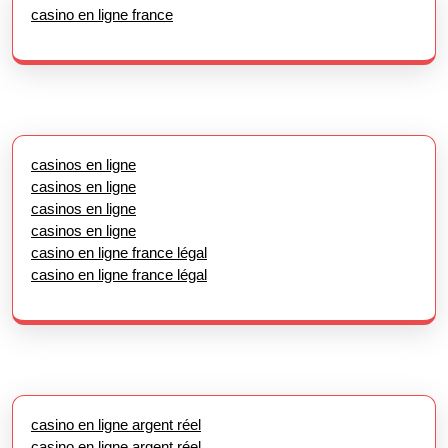
casino en ligne france
casinos en ligne
casinos en ligne
casinos en ligne
casinos en ligne
casino en ligne france légal
casino en ligne france légal
casino en ligne argent réel
casino en ligne argent réel