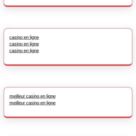
casino en ligne
casino en ligne
casino en ligne
meilleur casino en ligne
meilleur casino en ligne