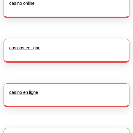
casino online
casinos en ligne
casino en ligne