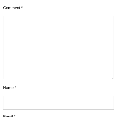
Comment
*
Name
*
Email
*