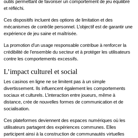
outils permettant de favoriser un comportement de jeu équilibré
et réfléchi.
Ces dispositifs incluent des options de limitation et des
mécanismes de contrôle personnel. L’objectif est de garantir une
expérience de jeu saine et maîtrisée.
La promotion d’un usage responsable contribue à renforcer la
crédibilité de l’ensemble du secteur et à protéger les utilisateurs
contre les comportements excessifs.
L’impact culturel et social
Les casinos en ligne ne se limitent pas à un simple
divertissement. Ils influencent également les comportements
sociaux et culturels. L’interaction entre joueurs, même à
distance, crée de nouvelles formes de communication et de
socialisation.
Ces plateformes deviennent des espaces numériques où les
utilisateurs partagent des expériences communes. Elles
participent ainsi à la construction de communautés virtuelles