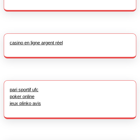
casino en ligne argent réel
pari sportif ufc
poker online
jeux plinko avis