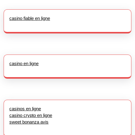
casino fiable en ligne
casino en ligne
casinos en ligne
casino crypto en ligne
sweet bonanza avis