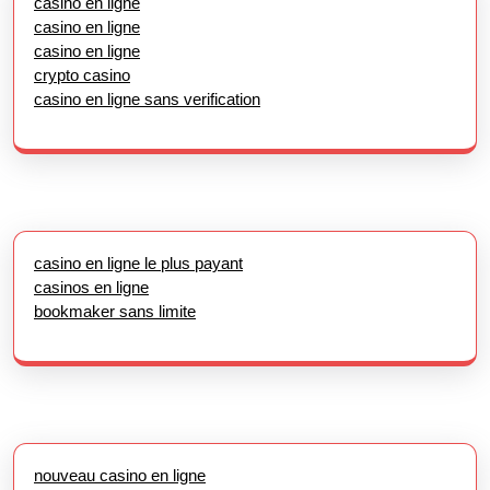
casino en ligne
casino en ligne
casino en ligne
crypto casino
casino en ligne sans verification
casino en ligne le plus payant
casinos en ligne
bookmaker sans limite
nouveau casino en ligne