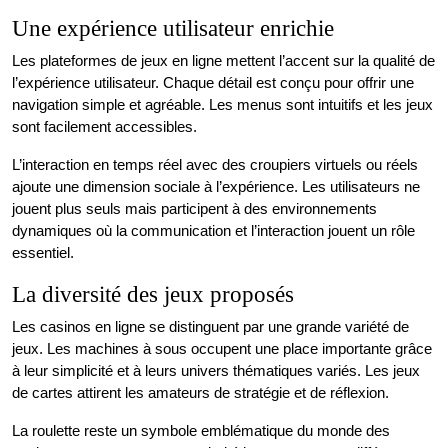
Une expérience utilisateur enrichie
Les plateformes de jeux en ligne mettent l’accent sur la qualité de
l’expérience utilisateur. Chaque détail est conçu pour offrir une
navigation simple et agréable. Les menus sont intuitifs et les jeux
sont facilement accessibles.
L’interaction en temps réel avec des croupiers virtuels ou réels
ajoute une dimension sociale à l’expérience. Les utilisateurs ne
jouent plus seuls mais participent à des environnements
dynamiques où la communication et l’interaction jouent un rôle
essentiel.
La diversité des jeux proposés
Les casinos en ligne se distinguent par une grande variété de
jeux. Les machines à sous occupent une place importante grâce
à leur simplicité et à leurs univers thématiques variés. Les jeux
de cartes attirent les amateurs de stratégie et de réflexion.
La roulette reste un symbole emblématique du monde des