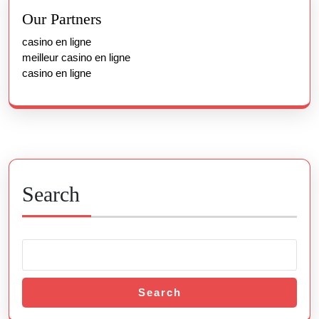
post:
post:
Our Partners
casino en ligne
meilleur casino en ligne
casino en ligne
Search
Search