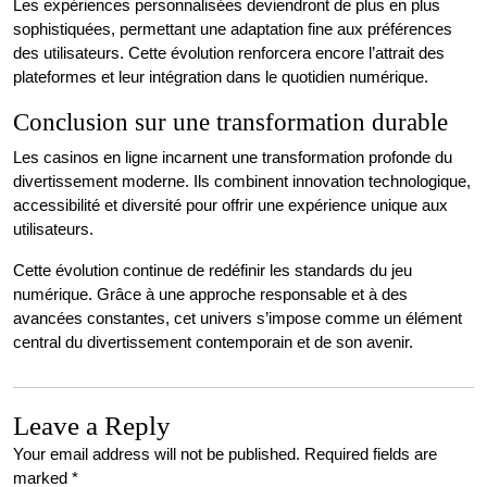
Les expériences personnalisées deviendront de plus en plus
sophistiquées, permettant une adaptation fine aux préférences
des utilisateurs. Cette évolution renforcera encore l’attrait des
plateformes et leur intégration dans le quotidien numérique.
Conclusion sur une transformation durable
Les casinos en ligne incarnent une transformation profonde du
divertissement moderne. Ils combinent innovation technologique,
accessibilité et diversité pour offrir une expérience unique aux
utilisateurs.
Cette évolution continue de redéfinir les standards du jeu
numérique. Grâce à une approche responsable et à des
avancées constantes, cet univers s’impose comme un élément
central du divertissement contemporain et de son avenir.
Leave a Reply
Your email address will not be published.
Required fields are
marked
*