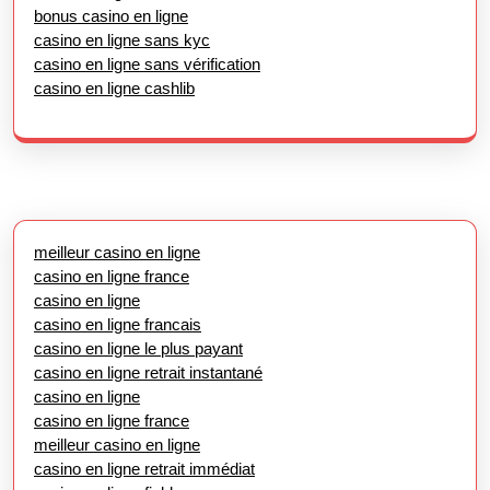
bonus casino en ligne
casino en ligne sans kyc
casino en ligne sans vérification
casino en ligne cashlib
meilleur casino en ligne
casino en ligne france
casino en ligne
casino en ligne francais
casino en ligne le plus payant
casino en ligne retrait instantané
casino en ligne
casino en ligne france
meilleur casino en ligne
casino en ligne retrait immédiat